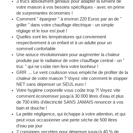
3 trucs absolument géniaux pour adapter la lumière de
votre maison à vos besoins spécifiques - avec en prime
de surprenantes économies !
Comment " épargner " à environ 220 Euros par an de "
griller " dans votre chauffage électrique - un simple
réglage et le tour est joué !
Quelles sont les températures qui conviennent
respectivement à un enfant et à un adulte pour un
sommeil confortable
Une astuce révolutionnaire pour augmenter la chaleur
produite par le radiateur de votre chauffage central - un "
truc " qui ne coûte rien fera votre bonheur !
GRR … Le vent coulisson vous empêche de profiter de la
chaleur de votre maison ? Voyez vite comment le stopper
NET sans dépenser un SEUL euro !
Votre hygiène corporelle vous coûte trop ?! Voyez vite
comment économiser jusqu'à 30 000 litres d'eau et plus
de 700 kWs d'électricité SANS JAMAIS renoncer à vos
bain et douche !
La petite négligence, qui échappe à votre attention, et qui
peut vous occasionner une perte sèche de 500 litres
d'eau par jour
2 consignes secrètes pour dépenser jusqu'à 40 % de