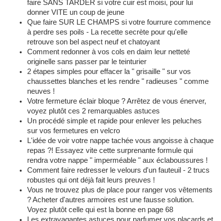
faire SANS TARDER si votre cuir est moisi, pour lui
donner VITE un coup de jeune
Que faire SUR LE CHAMPS si votre fourrure commence
à perdre ses poils - La recette secrète pour qu'elle
retrouve son bel aspect neuf et chatoyant
Comment redonner à vos cols en daim leur netteté
originelle sans passer par le teinturier
2 étapes simples pour effacer la " grisaille " sur vos
chaussettes blanches et les rendre " radieuses " comme
neuves !
Votre fermeture éclair bloque ? Arrêtez de vous énerver,
voyez plutôt ces 2 remarquables astuces
Un procédé simple et rapide pour enlever les peluches
sur vos fermetures en velcro
L'idée de voir votre nappe tachée vous angoisse à chaque
repas ?! Essayez vite cette surprenante formule qui
rendra votre nappe " imperméable " aux éclaboussures !
Comment faire redresser le velours d'un fauteuil - 2 trucs
robustes qui ont déjà fait leurs preuves !
Vous ne trouvez plus de place pour ranger vos vêtements
? Acheter d'autres armoires est une fausse solution.
Voyez plutôt celle qui est la bonne en page 68
Les extravagantes astuces pour parfumer vos placards et