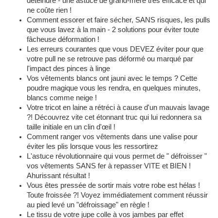
déteindre - une astuce de grand-mère très efficace et qui
ne coûte rien !
Comment essorer et faire sécher, SANS risques, les pulls
que vous lavez à la main - 2 solutions pour éviter toute
fâcheuse déformation !
Les erreurs courantes que vous DEVEZ éviter pour que
votre pull ne se retrouve pas déformé ou marqué par
l'impact des pinces à linge
Vos vêtements blancs ont jauni avec le temps ? Cette
poudre magique vous les rendra, en quelques minutes,
blancs comme neige !
Votre tricot en laine a rétréci à cause d'un mauvais lavage
?! Découvrez vite cet étonnant truc qui lui redonnera sa
taille initiale en un clin d'œil !
Comment ranger vos vêtements dans une valise pour
éviter les plis lorsque vous les ressortirez
L'astuce révolutionnaire qui vous permet de " défroisser "
vos vêtements SANS fer à repasser VITE et BIEN !
Ahurissant résultat !
Vous êtes pressée de sortir mais votre robe est hélas !
Toute froissée ?! Voyez immédiatement comment réussir
au pied levé un "défroissage" en règle !
Le tissu de votre jupe colle à vos jambes par effet